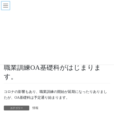
コ
ナ
ン
ビ
テ
ゲ
ン
ー
ブログ一覧
ツ
シ
へ
ョ
ス
ン
HOME
ブログ一覧
情報
職業訓練OA基礎科がはじまります。
キ
に
ッ
移
プ
動
2020年7月16日
/ 最終更新日時 :
2020年7月16日
情報
職業訓練OA基礎科がはじまりま
す。
コロナの影響もあり、職業訓練の開始が延期になったりありまし
たが、OA基礎科は予定通り始まります。
情報
カテゴリー