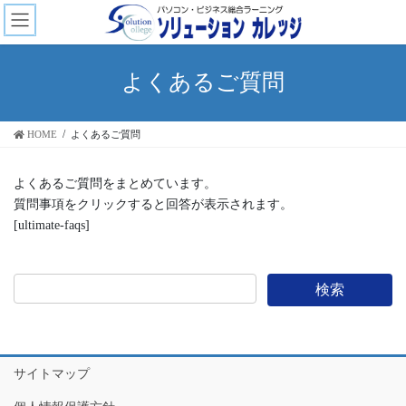
コ
ナ
ン
ビ
テ
ゲ
ン
ー
よくあるご質問
ツ
シ
へ
ョ
ス
ン
HOME
よくあるご質問
キ
に
ッ
移
プ
動
よくあるご質問をまとめています。
質問事項をクリックすると回答が表示されます。
[ultimate-faqs]
サイトマップ